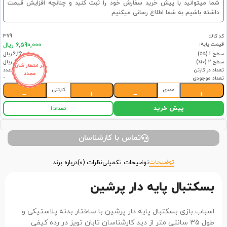
شما میتوانید با پیش خرید سفارش خود را ثبت کنید و چنانچه افزایش قیمت
داشته باشیم به شما اطلاع رسانی میکنیم
کد کالا:
379
قیمت پایه:
6,590,000 ریال
سطح 1 (۵٪)
6,260,500 ریال
سطح 2 (۱۰٪)
5,931,000 ریال
در انتظار شارژ
تعداد در کارتن
8عدد
مجدد
تعداد موجودی
-
عددی
کارتنی
−
+
−
+
پیش خرید
تعداد:
1
تماس با کارشناسان
توضیحات
توضیحات تکمیلی
نظرات (0)
درباره برند
بسکتبال پایه دار پرشین
اسباب بازی بسکتبال پایه دار پرشین با ساختار بدنه پلاستیکی و
طول 35 سانتی متر از دید کارشناسان تابان تویز در رده کیفی