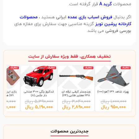
محصولات
گرید A
قرار گرفته است.
اگر بدنبال
فروش اسباب بازی عمده
ایرانی
هستید ،
محصولات
کارخانه پرشین تویز
گزینه مناسبی جهت سفارش برای مغازه های
بورسی
فروشی
می باشد.
تخفیف همکاری، فقط ویژه سفارش از سایت
تخفیف
تخفیف
تخفیف
تخفیف
پهپاد شاهد 136 آهو (100)
وینچستر کیفی ترقه ای
لندکروز رنگی 300 صندلی
بازی این چی چ
248 هفتیر طلایی (24)
دار مکس (8)
121| هاردباکس (48)
۱,۰۰۰,۰۰۰
ریال
۳,۰۴۰,۰۰۰
ریال
۵,۳۹۰,۰۰۰
ریال
,۲۰۰,۰۰۰
۹۵۰,۰۰۰
ریال
۲,۸۹۰,۰۰۰
ریال
۵,۱۹۰,۰۰۰
ریال
,۹۹۰,۰۰۰
جدیدترین محصولات