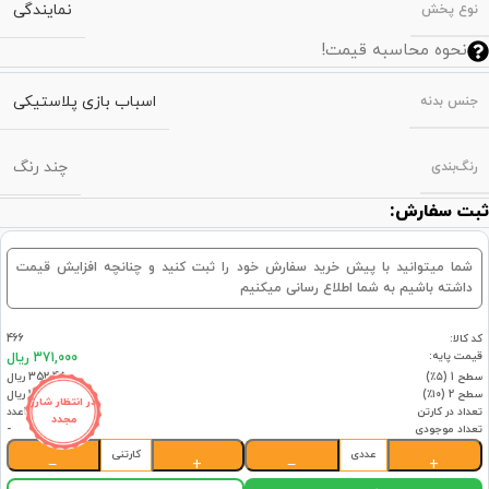
نمایندگی
نوع پخش
نحوه محاسبه قیمت!
اسباب بازی پلاستیکی
جنس بدنه
چند رنگ
رنگ‌بندی
ثبت سفارش:
شما میتوانید با پیش خرید سفارش خود را ثبت کنید و چنانچه افزایش قیمت
داشته باشیم به شما اطلاع رسانی میکنیم
کد کالا:
466
قیمت پایه:
371,000 ریال
سطح 1 (۵٪)
352,450 ریال
سطح 2 (۱۰٪)
333,900 ریال
در انتظار شارژ
تعداد در کارتن
18عدد
مجدد
تعداد موجودی
-
عددی
کارتنی
−
+
−
+