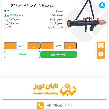
A
آرپی چی بزرگ کیفی 085 آهو (28)
کد کالا
2278
قیمت پایه
3,450,000 ریال
سطح 1 (۵٪)
3,277,500 ریال
سطح 2 (۱۰٪)
3,105,000 ریال
تعداد در کارتن
28 عدد
عددی
کارتنی
0
−
+
−
+
ثبت سفارش
تعداد:
1
021-91550440