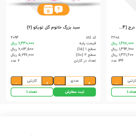
11
پنکه شیشه ای استندی 16301 درج (24)(144)
سبد بزرگ خانوم گل تویکو (6)
2208
کد کالا
2094
1,468,000 ریال
قیمت پایه
6,330,000 ریال
1,394,600 ریال
سطح 1 (۵٪)
6,013,500 ریال
1,321,200 ریال
سطح 2 (۱۰٪)
5,697,000 ریال
144 عدد
تعداد در کارتن
6 عدد
ارتنی
عددی
کارتنی
−
+
−
+
−
ثبت سفارش
داد:
1
تعداد:
1