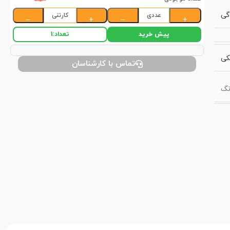
گی
عددی
کارتنی
−
+
−
+
پیش خرید
تعداد:
1
کی
تماس با کارشناسان
نگ