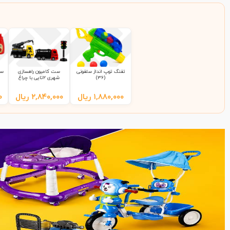
تفنگ توپ انداز سلفونی
ست کامیون راهسازی
ست
(36)
شهری 2تایی با چراغ
راهنمایی 9865 سلفونی
(65)
۱,۸۸۰,۰۰۰
ریال
۲,۸۴۰,۰۰۰
ریال
۰