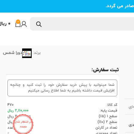
ادر می گردد.
0
۰
ریال
برند:
دورا شمس
ثبت سفارش:
شما میتوانید با پیش خرید سفارش خود را ثبت کنید و چنانچه
افزایش قیمت داشته باشیم به شما اطلاع رسانی میکنیم
کد کالا:
470
ای
قیمت پایه:
2,110,000 ریال
سطح 1 (۵٪)
2,004,500 ریال
سطح 2 (۱۰٪)
1,899,000 ریال
در انتظار شارژ
دی
مجدد
تعداد در کارتن
12عدد
تعداد موجودی
-