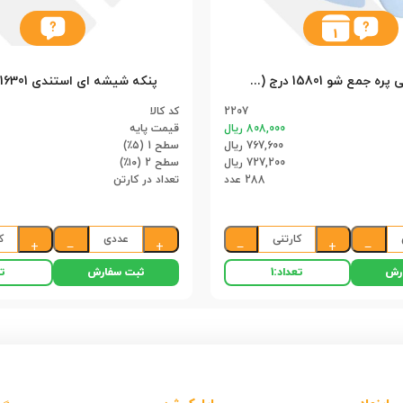
1
پنکه دستی پره جمع شو 15801 درج (24)(288)
2207
کد کالا
808,000 ریال
قیمت پایه
767,600 ریال
سطح 1 (۵٪)
727,200 ریال
سطح 2 (۱۰٪)
288 عدد
تعداد در کارتن
کارتنی
عددی
ک
+
−
+
−
+
−
رش
ثبت سفارش
تعداد:
1
تع