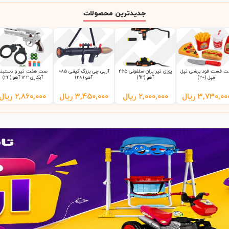
جدیدترین محصولات
 فست فود برشی تپل
یوزی تیر پران سلفونی 465
آرپی چی بزرگ کیفی 085
ست هفت تیر و دستبند
مپل (20)
آهو (92)
آهو (28)
آبکاری 142 آهو (24)
۳,۷۳۰,۰۰
ریال
۲,۰۰۰,۰۰۰
ریال
۳,۴۵۰,۰۰۰
ریال
۲,۸۶۰,۰۰۰
ریال