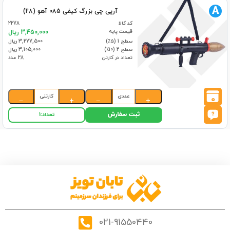
A
آرپی چی بزرگ کیفی 085 آهو (28)
کد کالا
2278
قیمت پایه
3,450,000 ریال
سطح 1 (۵٪)
3,277,500 ریال
سطح 2 (۱۰٪)
3,105,000 ریال
تعداد در کارتن
28 عدد
عددی
کارتنی
0
−
+
−
+
ثبت سفارش
تعداد:
1
021-91550440