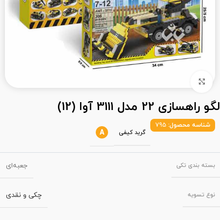
بزرگنمایی تصویر
لگو راهسازی 22 مدل 3111 آوا (12)
شناسه محصول:
795
A
گرید کیفی
جعبه‌ای
بسته‌ بندی تکی
چکی و نقدی
نوع تسویه