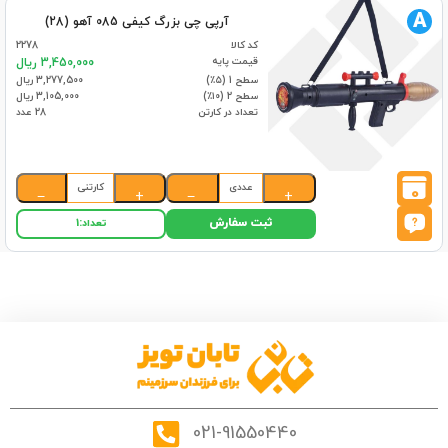
A
آرپی چی بزرگ کیفی 085 آهو (28)
کد کالا
2278
قیمت پایه
3,450,000 ریال
سطح 1 (۵٪)
3,277,500 ریال
سطح 2 (۱۰٪)
3,105,000 ریال
تعداد در کارتن
28 عدد
عددی
کارتنی
0
−
+
−
+
ثبت سفارش
تعداد:
1
021-91550440