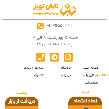
021-91550440
شنبه تا چهارشنبه 8 الی 17
پنجشنبه‌ها 8 الی 14
صفحه اصلی
فروشگاه
نشان‌ها و برندها
همکاری با ما
درباره ما
کاتالوگ
امکانات
تماس با ما
اینماد
اپلیکیشن