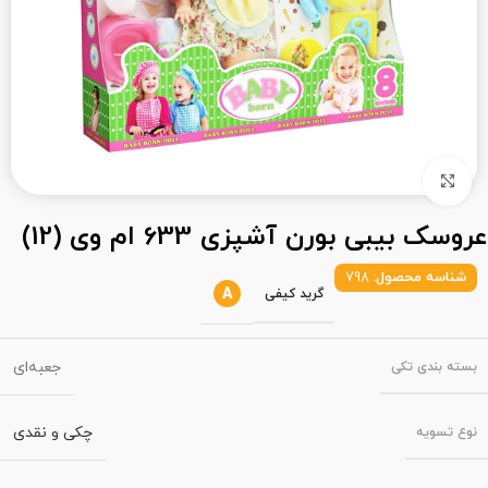
بزرگنمایی تصویر
عروسک بیبی بورن آشپزی 633 ام وی (12)
شناسه محصول:
798
A
گرید کیفی
جعبه‌ای
بسته‌ بندی تکی
چکی و نقدی
نوع تسویه