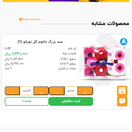
مشاهده همه
محصولات مشابه
A
سبد بزرگ خانوم گل تویکو (6)
کد کالا
2094
قیمت پایه
6,330,000 ریال
سطح 1 (۵٪)
6,013,500 ریال
سطح 2 (۱۰٪)
5,697,000 ریال
تعداد در کارتن
6 عدد
عددی
کارتنی
11
−
+
−
+
ثبت سفارش
تعداد:
1