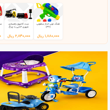
تفنگ توپ انداز سلفونی
ست کامیون راهسازی
ست
(36)
شهری 2تایی با چراغ
راهنمایی 9865 سلفونی
(65)
۱,۸۸۰,۰۰۰
ریال
۲,۸۴۰,۰۰۰
ریال
۰