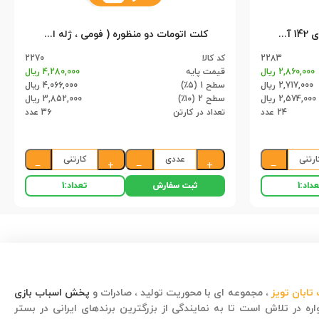
ست هفت تیر و دستبند آبکاری 142 آهو (24)
کلت اتومات دو منظوره ( فومی ، ژله ای ) 202 اعلا (36)
2283
کد کالا
2270
2,860,000 ریال
قیمت پایه
4,280,000 ریال
2,717,000 ریال
سطح 1 (۵٪)
4,066,000 ریال
2,574,000 ریال
سطح 2 (۱۰٪)
3,852,000 ریال
24 عدد
تعداد در کارتن
36 عدد
ارتنی
عددی
کارتنی
−
+
−
+
−
ثبت سفارش
داد:
1
تعداد:
1
تابان تویز
، مجموعه ای با محوریت تولید ، صادرات و
پخش اسباب بازی
ره در تلاش است تا به نمایندگی از بزرگترین برندهای ایرانی در بستر