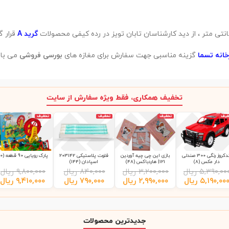
گرید A
قرار 
انه تسما
گزینه مناسبی جهت سفارش برای مغازه های
بورسی فروشی
می باش
تخفیف همکاری، فقط ویژه سفارش از سایت
فیف
تخفیف
تخفیف
تخفیف
لندکروز رنگی 300 صندلی
بازی این چی چیه آوردین
فلوت پلاستیکی 203142
پارک رویایی 90 قطعه (10)
دار مکس (8)
121| هاردباکس (48)
اسپادان (144)
۵,۳۹۰,۰۰
ریال
۳,۲۰۰,۰۰۰
ریال
۸۴۰,۰۰۰
ریال
۹,۸۰۰,۰۰۰
ریال
۵,۱۹۰,۰۰
ریال
۲,۹۹۰,۰۰۰
ریال
۷۹۰,۰۰۰
ریال
۹,۴۱۰,۰۰۰
ریال
جدیدترین محصولات