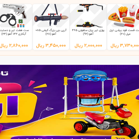
 فست فود برشی تپل
یوزی تیر پران سلفونی 465
آرپی چی بزرگ کیفی 085
ست هفت تیر و دستبند
مپل (20)
آهو (92)
آهو (28)
آبکاری 142 آهو (24)
۳,۷۳۰,۰۰
ریال
۲,۰۰۰,۰۰۰
ریال
۳,۴۵۰,۰۰۰
ریال
۲,۸۶۰,۰۰۰
ریال