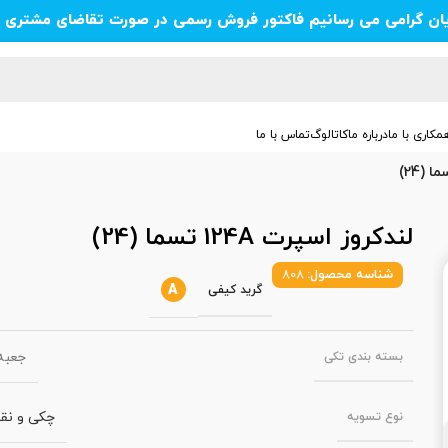
یان گرامی می رسانیم فاکتور فروش رسمی در صورت تقاضای مشتری ص
مکاری با ما
درباره ما
کاتالوگ
تماس با ما
لندکروز اسپرت 124A تسما (24)
شناسه محصول:
808
A
گرید کیفی
جعبه‌
بسته‌ بندی تکی
چکی و نق
نوع تسویه