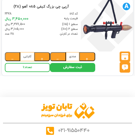
A
آرپی چی بزرگ کیفی 085 آهو (28)
کد کالا
2278
قیمت پایه
3,450,000 ریال
سطح 1 (۵٪)
3,277,500 ریال
سطح 2 (۱۰٪)
3,105,000 ریال
تعداد در کارتن
28 عدد
عددی
کارتنی
0
−
+
−
+
ثبت سفارش
تعداد:
1
021-91550440