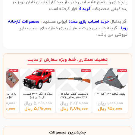
پارچه ای و ارتفاع 50 سانتی متر ، از دید کارشناسان تابان تویز در
رده کیفی محصولات
گرید B
قرار گرفته است.
اگر بدنبال
خرید اسباب بازی عمده
ایرانی
هستید ،
محصولات کارخانه
رویا
، گزینه مناسبی جهت سفارش برای مغازه های
اسباب بازی
فروشی
می باشد.
تخفیف همکاری، فقط ویژه سفارش از سایت
تخفیف
تخفیف
تخفیف
تخفیف
پهپاد شاهد 136 آهو (100)
وینچستر کیفی ترقه ای
لندکروز رنگی 300 صندلی
بازی این چی چ
248 هفتیر طلایی (24)
دار مکس (8)
121| هاردباکس (48)
۱,۰۰۰,۰۰۰
ریال
۳,۰۴۰,۰۰۰
ریال
۵,۳۹۰,۰۰۰
ریال
,۲۰۰,۰۰۰
۹۵۰,۰۰۰
ریال
۲,۸۹۰,۰۰۰
ریال
۵,۱۹۰,۰۰۰
ریال
,۹۹۰,۰۰۰
جدیدترین محصولات