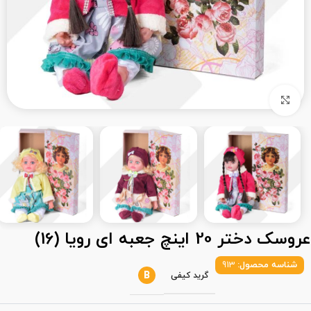
بزرگنمایی تصویر
عروسک دختر 20 اینچ جعبه ای رویا (16)
شناسه محصول:
913
B
گرید کیفی