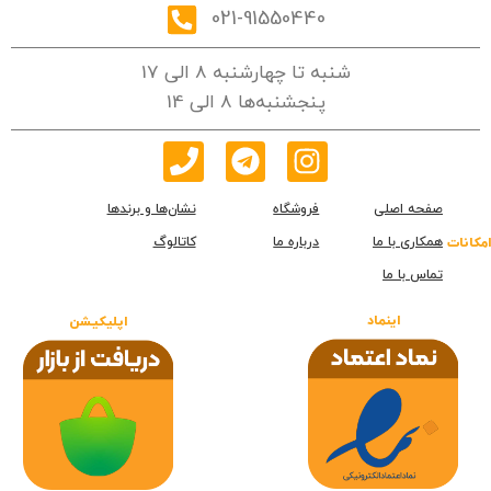
021-91550440
شنبه تا چهارشنبه 8 الی 17
پنجشنبه‌ها 8 الی 14
صفحه اصلی
فروشگاه
نشان‌ها و برندها
همکاری با ما
درباره ما
کاتالوگ
امکانات
تماس با ما
اینماد
اپلیکیشن