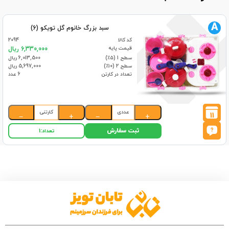
A
سبد بزرگ خانوم گل تویکو (6)
کد کالا
2094
قیمت پایه
6,330,000 ریال
سطح 1 (۵٪)
6,013,500 ریال
سطح 2 (۱۰٪)
5,697,000 ریال
تعداد در کارتن
6 عدد
عددی
کارتنی
11
−
+
−
+
ثبت سفارش
تعداد:
1