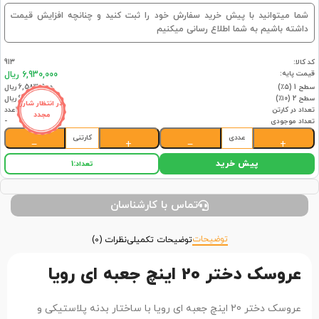
شما میتوانید با پیش خرید سفارش خود را ثبت کنید و چنانچه افزایش قیمت
داشته باشیم به شما اطلاع رسانی میکنیم
کد کالا:
913
قیمت پایه:
6,930,000 ریال
سطح 1 (۵٪)
6,583,500 ریال
سطح 2 (۱۰٪)
6,237,000 ریال
در انتظار شارژ
تعداد در کارتن
16عدد
مجدد
تعداد موجودی
-
عددی
کارتنی
−
+
−
+
پیش خرید
تعداد:
1
تماس با کارشناسان
توضیحات
توضیحات تکمیلی
نظرات (0)
عروسک دختر 20 اینچ جعبه ای رویا
عروسک دختر 20 اینچ جعبه ای رویا با ساختار بدنه پلاستیکی و