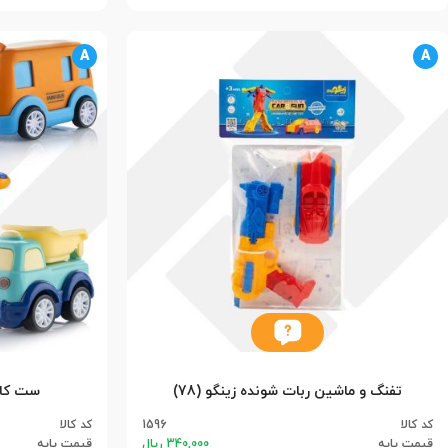
A
A
تفنگ و ماشین ربات شونده زینگو (78)
ست کامل م
کد کالا
1596
کد کالا
قیمت پایه
340,000 ریال
قیمت پایه