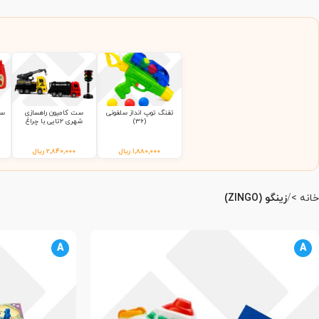
تفنگ توپ انداز سلفونی
ست کامیون راهسازی
ست
(36)
شهری 2تایی با چراغ
راهنمایی 9865 سلفونی
(65)
۱,۸۸۰,۰۰۰
ریال
۲,۸۴۰,۰۰۰
ریال
خانه
زینگو (ZINGO)
A
A