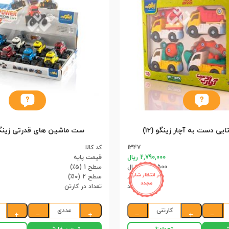
ست ماشین های قدرتی زینگو (8)(
1347
کد کالا
2,790,000 ریال
قیمت پایه
2,650,500 ریال
سطح 1 (۵٪)
در انتظار شارژ
2,511,000 ریال
سطح 2 (۱۰٪)
مجدد
12 عدد
تعداد در کارتن
کارتنی
عددی
+
−
+
−
+
−