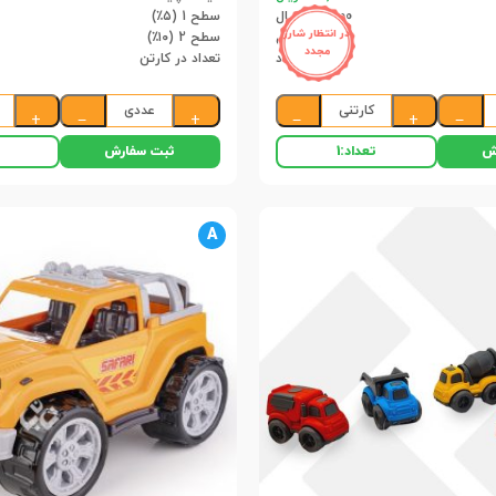
408,500 ریال
سطح 1 (۵٪)
در انتظار شارژ
387,000 ریال
سطح 2 (۱۰٪)
مجدد
12 عدد
تعداد در کارتن
کارتنی
عددی
+
−
+
−
+
−
ش
ثبت سفارش
تعداد:
1
A