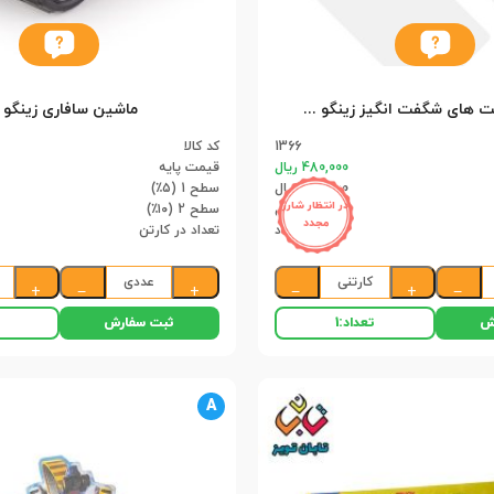
ست کامیونت های شگفت انگیز زینگو (8)(96)
ماشین سافاری زینگو (6
1366
کد کالا
480,000 ریال
قیمت پایه
456,000 ریال
سطح 1 (۵٪)
در انتظار شارژ
432,000 ریال
سطح 2 (۱۰٪)
مجدد
96 عدد
تعداد در کارتن
کارتنی
عددی
+
−
+
−
+
−
ش
ثبت سفارش
تعداد:
1
A