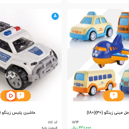
A
ینی زینگو (30)(180)
ماشین پلیس زینگو (6)
1594
کد کالا
430,000 ریال
قیمت پایه