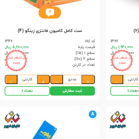
)
ست کامل کامیون فانتزی زینگو (4)
1367
کد کالا
1346
1,940,000 ریال
قیمت پایه
5,680,000 ریال
1,843,000 ریال
سطح 1 (۵٪)
5,396,000 ریال
در انتظار شارژ
در انتظار شارژ
1,746,000 ریال
سطح 2 (۱۰٪)
5,112,000 ریال
مجدد
مجدد
6 عدد
تعداد در کارتن
4 عدد
کارتنی
عددی
کارتنی
−
+
−
+
−
ثبت سفارش
تعداد:
1
تعداد:
1
A