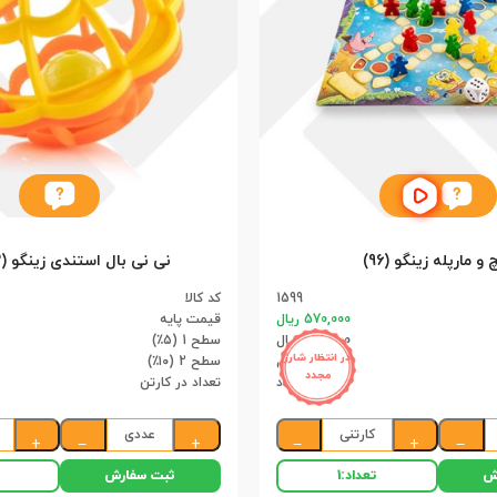
 و مارپله زینگو (96)
نی نی بال استندی زینگو (12)(144)
1599
کد کالا
570,000 ریال
قیمت پایه
541,500 ریال
سطح 1 (۵٪)
در انتظار شارژ
513,000 ریال
سطح 2 (۱۰٪)
مجدد
96 عدد
تعداد در کارتن
کارتنی
عددی
+
−
+
−
+
−
ش
ثبت سفارش
تعداد:
1