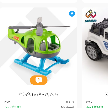
A
هلیکوپتر سافاری زینگو (12)
1387
کد کالا
1372
1,940,000 ریال
قیمت پایه
1,090,000 ریال