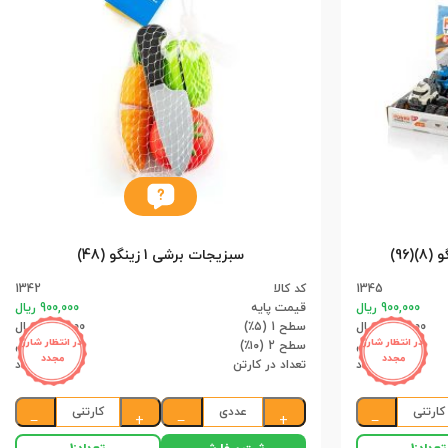
96)
سبزیجات برشی 1 زینگو (48)
1345
کد کالا
1342
900,000 ریال
قیمت پایه
900,000 ریال
855,000 ریال
سطح 1 (۵٪)
855,000 ریال
در انتظار شارژ
در انتظار شارژ
810,000 ریال
سطح 2 (۱۰٪)
810,000 ریال
مجدد
مجدد
8 عدد
تعداد در کارتن
48 عدد
کارتنی
عددی
کارتنی
−
+
−
+
−