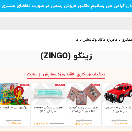
یان گرامی می رسانیم فاکتور فروش رسمی در صورت تقاضای مشتری ص
مکاری با ما
درباره ما
کاتالوگ
تماس با ما
زینگو (ZINGO)
تخفیف همکاری، فقط ویژه سفارش از سایت
فیف
تخفیف
تخفیف
تخفیف
لندکروز رنگی 300 صندلی
بازی این چی چیه آوردین
فلوت پلاستیکی 203142
پارک رویایی 90 قطعه (10)
دار مکس (8)
121| هاردباکس (48)
اسپادان (144)
۵,۳۹۰,۰۰۰
ریال
۳,۲۰۰,۰۰۰
ریال
۹,۸۰۰,۰۰۰
ریال
۵,۱۹۰,۰۰۰
ریال
۲,۹۹۰,۰۰۰
ریال
۷۹۰,۰۰۰
ریال
۹,۴۱۰,۰۰۰
ریال
۸۴۰,۰۰۰
ریال