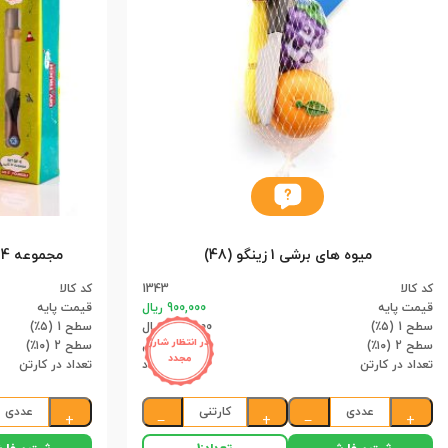
میوه های برشی 1 زینگو (48)
مجموعه 4تایی دست به آچار زینگو (12)
کد کالا
1343
کد کالا
قیمت پایه
900,000 ریال
قیمت پایه
سطح 1 (۵٪)
855,000 ریال
سطح 1 (۵٪)
در انتظار شارژ
سطح 2 (۱۰٪)
810,000 ریال
سطح 2 (۱۰٪)
مجدد
تعداد در کارتن
48 عدد
تعداد در کارتن
عددی
کارتنی
عددی
+
−
+
−
+