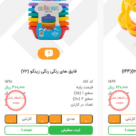
قایق های رنگی رنگی زینگو (72)
1597
کد کالا
1598
620,000 ریال
قیمت پایه
300,000 ریال
589,000 ریال
سطح 1 (۵٪)
285,000 ریال
در انتظار شارژ
در انتظار شارژ
558,000 ریال
سطح 2 (۱۰٪)
270,000 ریال
مجدد
مجدد
144 عدد
تعداد در کارتن
72 عدد
کارتنی
عددی
کارتنی
−
+
−
+
−
ثبت سفارش
تعداد:
1
تعداد:
1