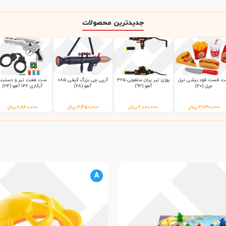
جدیدترین محصولات
 فست فود برشی تپل
یوزی تیر پران سلفونی 465
آرپی چی بزرگ کیفی 085
ست هفت تیر و دستبند
مپل (20)
آهو (92)
آهو (28)
آبکاری 142 آهو (24)
۳,۷۳۰,۰۰۰
ریال
۲,۰۰۰,۰۰۰
ریال
۳,۴۵۰,۰۰۰
ریال
۲,۸۶۰,۰۰۰
ریال
A