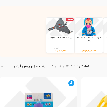
تخفیف
عروسک سلفونی 067 آهو
پهپاد شاهد 136 آهو (100)
(40)
۱,۰۰۰,۰۰۰
ریال
۲,۴۸۰,۰۰۰
ریال
۹۵۰,۰۰۰
ریال
نمایش
9
12
18
24
A