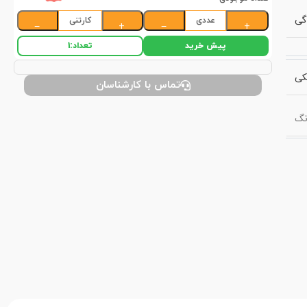
گی
عددی
کارتنی
−
+
−
+
پیش خرید
تعداد:
1
کی
تماس با کارشناسان
نگ