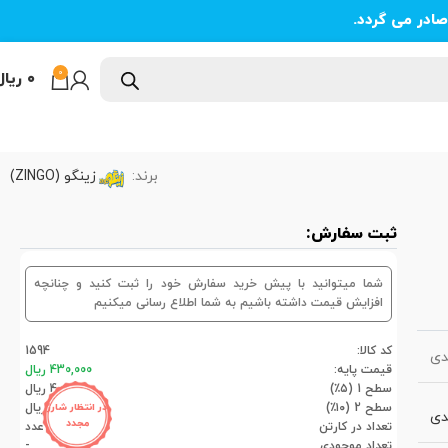
ادر می گردد.
0
۰
ریال
برند:
زینگو (ZINGO)
ثبت سفارش:
شما میتوانید با پیش خرید سفارش خود را ثبت کنید و چنانچه
افزایش قیمت داشته باشیم به شما اطلاع رسانی میکنیم
کد کالا:
1594
دی
قیمت پایه:
430,000 ریال
سطح 1 (۵٪)
408,500 ریال
سطح 2 (۱۰٪)
387,000 ریال
در انتظار شارژ
دی
مجدد
تعداد در کارتن
12عدد
تعداد موجودی
-