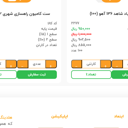
شاهد 136 آهو (100)
2277
کد کالا
950,000 ریال
قیمت پایه
1,000,000 ریال
سطح 1 (۵٪)
902,500 ریال
سطح 2 (۱۰٪)
855,000 ریال
تعداد در کارتن
100 عدد
کارتنی
عددی
ک
+
−
+
−
+
−
رش
ثبت سفارش
تعداد:
1
تع
اینماد
اپلیکیشن
هلدینگ 
که هموا