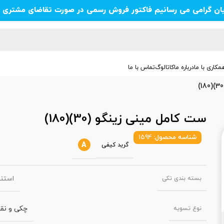
یان گرامی می رسانیم فاکتور فروش رسمی در صورت تقاضای مشتری ص
مکاری با ما
درباره ما
کاتالوگ
تماس با ما
ست کامل مینی زینگو (30)(180)
شناسه محصول:
1594
A
گرید کیفی
استن
بسته‌ بندی تکی
چکی و نق
نوع تسویه