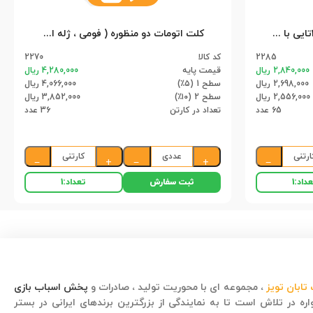
ست کامیون راهسازی شهری 2تایی با چراغ راهنمایی 9865 سلفونی (65)
کلت اتومات دو منظوره ( فومی ، ژله ای ) 202 اعلا (36)
2285
کد کالا
2270
2,840,000 ریال
قیمت پایه
4,280,000 ریال
2,698,000 ریال
سطح 1 (۵٪)
4,066,000 ریال
2,556,000 ریال
سطح 2 (۱۰٪)
3,852,000 ریال
65 عدد
تعداد در کارتن
36 عدد
ارتنی
عددی
کارتنی
−
+
−
+
−
ثبت سفارش
داد:
1
تعداد:
1
تابان تویز
، مجموعه ای با محوریت تولید ، صادرات و
پخش اسباب بازی
ره در تلاش است تا به نمایندگی از بزرگترین برندهای ایرانی در بستر