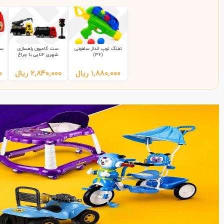
تفنگ توپ انداز سلفونی
ست کامیون راهسازی
ست
(36)
شهری 2تایی با چراغ
راهنمایی 9865 سلفونی
(65)
۱,۸۸۰,۰۰۰
ریال
۲,۸۴۰,۰۰۰
ریال
۰