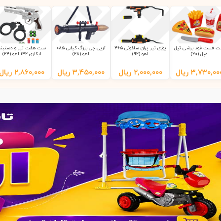
 فست فود برشی تپل
یوزی تیر پران سلفونی 465
آرپی چی بزرگ کیفی 085
ست هفت تیر و دستبند
مپل (20)
آهو (92)
آهو (28)
آبکاری 142 آهو (24)
۳,۷۳۰,۰۰
ریال
۲,۰۰۰,۰۰۰
ریال
۳,۴۵۰,۰۰۰
ریال
۲,۸۶۰,۰۰۰
ریال