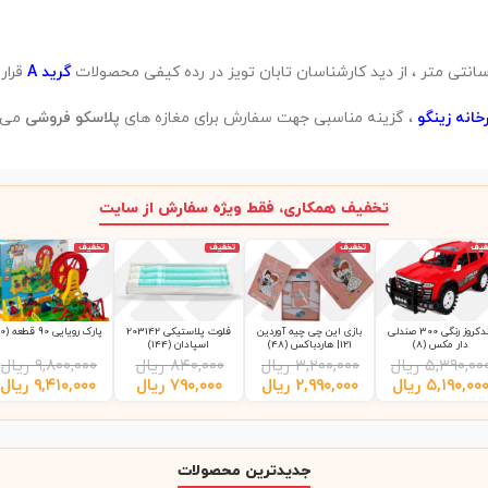
گرید A
قرار
انه زینگو
، گزینه مناسبی جهت سفارش برای مغازه های
پلاسکو فروشی
می ب
تخفیف همکاری، فقط ویژه سفارش از سایت
فیف
تخفیف
تخفیف
تخفیف
لندکروز رنگی 300 صندلی
بازی این چی چیه آوردین
فلوت پلاستیکی 203142
پارک رویایی 90 قطعه (10)
دار مکس (8)
121| هاردباکس (48)
اسپادان (144)
۵,۳۹۰,۰۰
ریال
۳,۲۰۰,۰۰۰
ریال
۸۴۰,۰۰۰
ریال
۹,۸۰۰,۰۰۰
ریال
۵,۱۹۰,۰۰
ریال
۲,۹۹۰,۰۰۰
ریال
۷۹۰,۰۰۰
ریال
۹,۴۱۰,۰۰۰
ریال
جدیدترین محصولات