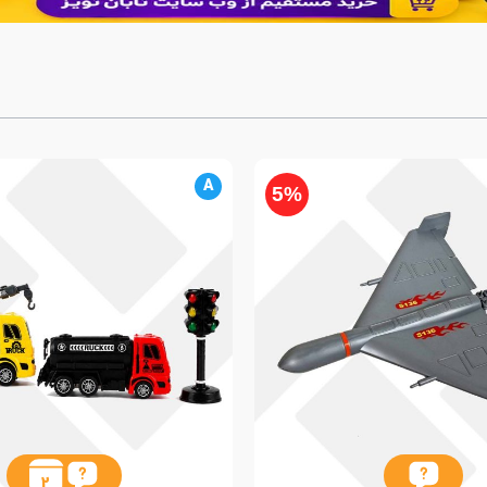
A
5%
2