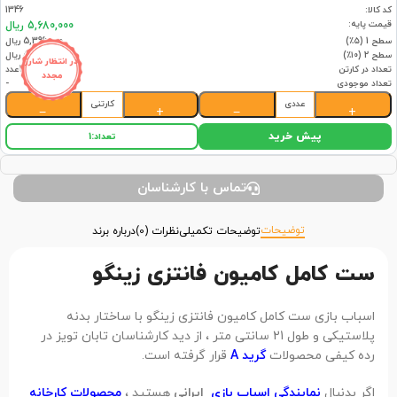
کد کالا:
1346
قیمت پایه:
5,680,000 ریال
سطح 1 (۵٪)
5,396,000 ریال
سطح 2 (۱۰٪)
5,112,000 ریال
در انتظار شارژ
تعداد در کارتن
4عدد
مجدد
تعداد موجودی
-
عددی
کارتنی
−
+
−
+
پیش خرید
تعداد:
1
تماس با کارشناسان
توضیحات
توضیحات تکمیلی
نظرات (0)
درباره برند
ست کامل کامیون فانتزی زینگو
اسباب بازی ست کامل کامیون فانتزی زینگو با ساختار بدنه
پلاستیکی و طول 21 سانتی متر ، از دید کارشناسان تابان تویز در
رده کیفی محصولات
گرید A
قرار گرفته است.
اگر بدنبال
نمایندگی اسباب بازی
ایرانی
هستید ،
محصولات کارخانه