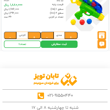
کد کالا
2289
قیمت پایه
1,880,000 ریال
سطح 1 (۵٪)
1,786,000 ریال
سطح 2 (۱۰٪)
1,692,000 ریال
تعداد در کارتن
36 عدد
عددی
کارتنی
5
−
+
−
+
ثبت سفارش
تعداد:
1
021-91550440
شنبه تا چهارشنبه 8 الی 17