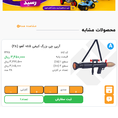
مشاهده همه
محصولات مشابه
A
آرپی چی بزرگ کیفی 085 آهو (28)
کد کالا
2278
قیمت پایه
3,450,000 ریال
سطح 1 (۵٪)
3,277,500 ریال
سطح 2 (۱۰٪)
3,105,000 ریال
تعداد در کارتن
28 عدد
عددی
کارتنی
0
−
+
−
+
ثبت سفارش
تعداد:
1