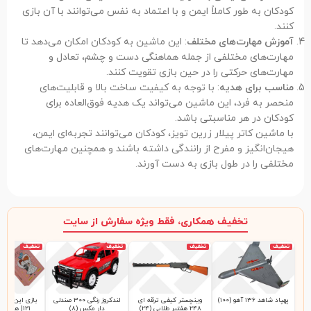
کودکان به طور کاملاً ایمن و با اعتماد به نفس می‌توانند با آن بازی
کنند.
آموزش مهارت‌های مختلف
: این ماشین به کودکان امکان می‌دهد تا
مهارت‌های مختلفی از جمله هماهنگی دست و چشم، تعادل و
مهارت‌های حرکتی را در حین بازی تقویت کنند.
مناسب برای هدیه
: با توجه به کیفیت ساخت بالا و قابلیت‌های
منحصر به فرد، این ماشین می‌تواند یک هدیه فوق‌العاده برای
کودکان در هر مناسبتی باشد.
با ماشین کاتر پیلار زرین تویز، کودکان می‌توانند تجربه‌ای ایمن،
هیجان‌انگیز و مفرح از رانندگی داشته باشند و همچنین مهارت‌های
مختلفی را در طول بازی به دست آورند.
تخفیف همکاری، فقط ویژه سفارش از سایت
تخفیف
تخفیف
تخفیف
تخفیف
پهپاد شاهد 136 آهو (100)
وینچستر کیفی ترقه ای
لندکروز رنگی 300 صندلی
بازی این چی چ
248 هفتیر طلایی (24)
دار مکس (8)
121| هاردباکس (48)