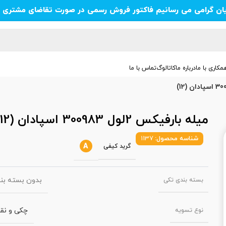
یان گرامی می رسانیم فاکتور فروش رسمی در صورت تقاضای مشتری ص
مکاری با ما
درباره ما
کاتالوگ
تماس با ما
میله بارفیکس 2لول 300983 اسپادان (12)
شناسه محصول:
1137
A
گرید کیفی
بدون بسته بن
بسته‌ بندی تکی
چکی و نق
نوع تسویه