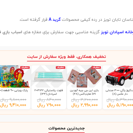
گرید A
قرار گرفته است.
انه اسپادان تویز
گزینه مناسبی جهت سفارش برای مغازه های
اسباب بازی 
تخفیف همکاری، فقط ویژه سفارش از سایت
فیف
تخفیف
تخفیف
تخفیف
لندکروز رنگی 300 صندلی
بازی این چی چیه آوردین
فلوت پلاستیکی 203142
پارک رویایی 90 قطعه (10)
دار مکس (8)
121| هاردباکس (48)
اسپادان (144)
۵,۳۹۰,۰۰
ریال
۳,۲۰۰,۰۰۰
ریال
۸۴۰,۰۰۰
ریال
۹,۸۰۰,۰۰۰
ریال
۵,۱۹۰,۰۰
ریال
۲,۹۹۰,۰۰۰
ریال
۷۹۰,۰۰۰
ریال
۹,۴۱۰,۰۰۰
ریال
جدیدترین محصولات