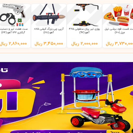
 فست فود برشی تپل
یوزی تیر پران سلفونی 465
آرپی چی بزرگ کیفی 085
ست هفت تیر و دستبند
مپل (20)
آهو (92)
آهو (28)
آبکاری 142 آهو (24)
۳,۷۳۰,۰۰
ریال
۲,۰۰۰,۰۰۰
ریال
۳,۴۵۰,۰۰۰
ریال
۲,۸۶۰,۰۰۰
ریال