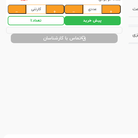
مت
عددی
کارتنی
−
+
−
+
پیش خرید
تعداد:
1
زی
تماس با کارشناسان