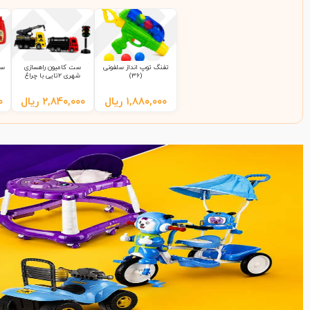
تفنگ توپ انداز سلفونی
ست کامیون راهسازی
ست
(36)
شهری 2تایی با چراغ
راهنمایی 9865 سلفونی
(65)
۱,۸۸۰,۰۰۰
ریال
۲,۸۴۰,۰۰۰
ریال
۰