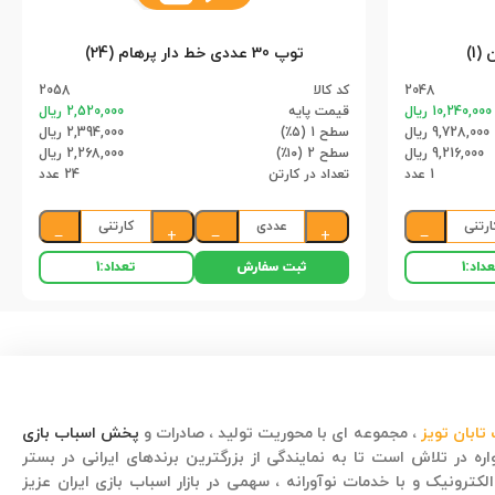
1)
توپ 30 عددی خط دار پرهام (24)
2048
کد کالا
2058
10,240,000 ریال
قیمت پایه
2,520,000 ریال
9,728,000 ریال
سطح 1 (۵٪)
2,394,000 ریال
9,216,000 ریال
سطح 2 (۱۰٪)
2,268,000 ریال
1 عدد
تعداد در کارتن
24 عدد
ارتنی
عددی
کارتنی
−
+
−
+
−
ثبت سفارش
داد:
1
تعداد:
1
تابان تویز
، مجموعه ای با محوریت تولید ، صادرات و
پخش اسباب بازی
ره در تلاش است تا به نمایندگی از بزرگترین برندهای ایرانی در بستر
لکترونیک و با خدمات نوآورانه ، سهمی در بازار اسباب بازی ایران عزیز