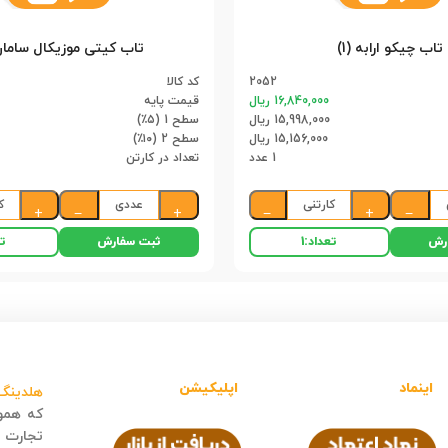
تاب چیکو ارابه (1)
تاب کیتی موزیکال سامان (
2052
کد کالا
16,840,000 ریال
قیمت پایه
15,998,000 ریال
سطح 1 (۵٪)
15,156,000 ریال
سطح 2 (۱۰٪)
1 عدد
تعداد در کارتن
کارتنی
عددی
ک
+
−
+
−
+
−
رش
ثبت سفارش
تعداد:
1
تع
اینماد
اپلیکیشن
هلدینگ 
که هموا
تجارت ا