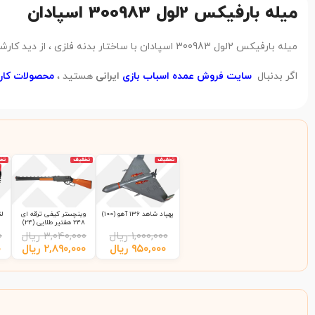
میله بارفیکس 2لول 300983 اسپادان
میله بارفیکس 2لول 300983 اسپادان با ساختار بدنه فلزی ، از دید کارشناسان تابان تویز در رده کیفی محصولات
اگر بدنبال
سایت فروش عمده اسباب بازی
ایرانی
هستید ،
محصولات کارخ
تخفیف
تخفیف
تخ
پهپاد شاهد 136 آهو (100)
وینچستر کیفی ترقه ای
248 هفتیر طلایی (24)
۱,۰۰۰,۰۰۰
ریال
۳,۰۴۰,۰۰۰
ریال
۰
۹۵۰,۰۰۰
ریال
۲,۸۹۰,۰۰۰
ریال
۰