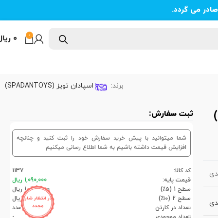
ادر می گردد.
0
۰
ریال
برند:
اسپادان تویز (SPADANTOYS)
ثبت سفارش:
شما میتوانید با پیش خرید سفارش خود را ثبت کنید و چنانچه
افزایش قیمت داشته باشیم به شما اطلاع رسانی میکنیم
کد کالا:
1137
دی
قیمت پایه:
1,090,000 ریال
سطح 1 (۵٪)
1,035,500 ریال
سطح 2 (۱۰٪)
981,000 ریال
در انتظار شارژ
دی
مجدد
تعداد در کارتن
12عدد
تعداد موجودی
-