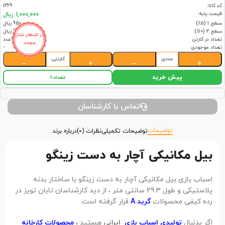
کد کالا:
1269
قیمت پایه:
1,000,000 ریال
سطح 1 (۵٪)
950,000 ریال
سطح 2 (۱۰٪)
900,000 ریال
در انتظار شارژ
تعداد در کارتن
24عدد
مجدد
تعداد موجودی
-
عددی
کارتنی
−
+
−
+
پیش خرید
تعداد:
1
تماس با کارشناسان
توضیحات
توضیحات تکمیلی
نظرات (0)
درباره برند
بیل مکانیکی آچار به دست زینگو
اسباب بازی بیل مکانیکی آچار به دست زینگو با ساختار بدنه
پلاستیکی و طول 29.3 سانتی متر ، از دید کارشناسان تابان تویز در
رده کیفی محصولات
گرید A
قرار گرفته است.
اگر بدنبال
تولیدی اسباب بازی
ایرانی
هستید ،
محصولات کارخانه