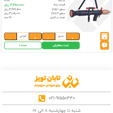
کد کالا
2278
قیمت پایه
3,450,000 ریال
سطح 1 (۵٪)
3,277,500 ریال
سطح 2 (۱۰٪)
3,105,000 ریال
تعداد در کارتن
28 عدد
عددی
کارتنی
0
−
+
−
+
ثبت سفارش
تعداد:
1
021-91550440
شنبه تا چهارشنبه 8 الی 17