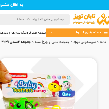
به اطلاع مشتر
دسته بندی کالاها
صفحه اصلی
فروشگاه
نشان‌ها و برندها
ه
خانه
سیسمونی نوزاد
جغجغه تاتی و چرخ عصا
جغجغه 2عددی 3029 پرهام (100)