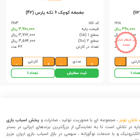
جغجغه کوچک 6 تکه پارس (42)
1618
کد کالا
1903
390,000 ریال
قیمت پایه
3,960,000 ریال
370,500 ریال
سطح 1 (۵٪)
3,762,000 ریال
در انتظار شارژ
351,000 ریال
سطح 2 (۱۰٪)
3,564,000 ریال
مجدد
112 عدد
تعداد در کارتن
42 عدد
ارتنی
عددی
کارتنی
−
+
−
+
−
ثبت سفارش
داد:
1
تعداد:
1
تابان تویز
، مجموعه ای با محوریت تولید ، صادرات و
پخش اسباب بازی
ره در تلاش است تا به نمایندگی از بزرگترین برندهای ایرانی در بستر
لکترونیک و با خدمات نوآورانه ، سهمی در بازار اسباب بازی ایران عزیز