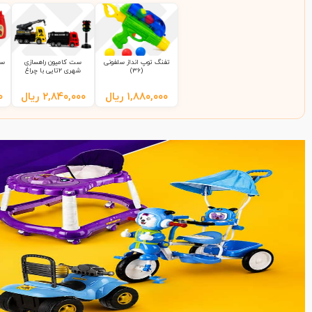
تفنگ توپ انداز سلفونی
ست کامیون راهسازی
ست
(36)
شهری 2تایی با چراغ
راهنمایی 9865 سلفونی
(65)
۱,۸۸۰,۰۰۰
ریال
۲,۸۴۰,۰۰۰
ریال
۰