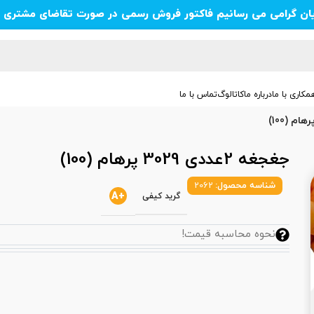
یان گرامی می رسانیم فاکتور فروش رسمی در صورت تقاضای مشتری ص
مکاری با ما
درباره ما
کاتالوگ
تماس با ما
جغجغه 2عددی 3029 پرهام (100)
شناسه محصول:
2062
+A
گرید کیفی
نحوه محاسبه قیمت!