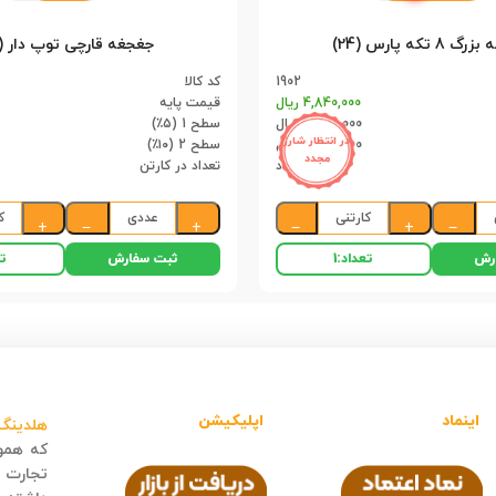
8 تکه پارس (24)
جغجغه قارچی توپ دار (112)
1902
کد کالا
4,840,000 ریال
قیمت پایه
4,598,000 ریال
سطح 1 (۵٪)
در انتظار شارژ
4,356,000 ریال
سطح 2 (۱۰٪)
مجدد
24 عدد
تعداد در کارتن
کارتنی
عددی
ک
+
−
+
−
+
−
رش
ثبت سفارش
تعداد:
1
تع
اینماد
اپلیکیشن
هلدینگ 
که هموا
تجارت ا