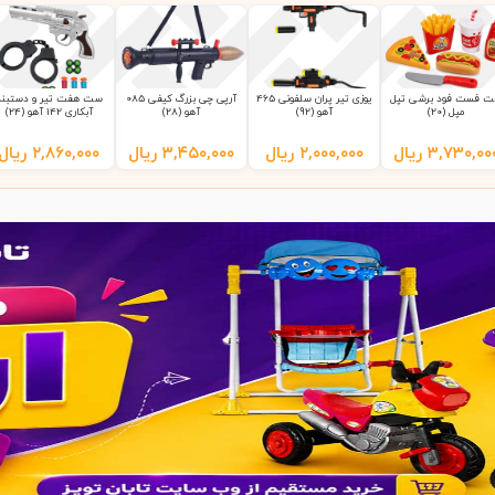
 فست فود برشی تپل
یوزی تیر پران سلفونی 465
آرپی چی بزرگ کیفی 085
ست هفت تیر و دستبند
مپل (20)
آهو (92)
آهو (28)
آبکاری 142 آهو (24)
۳,۷۳۰,۰۰
ریال
۲,۰۰۰,۰۰۰
ریال
۳,۴۵۰,۰۰۰
ریال
۲,۸۶۰,۰۰۰
ریال