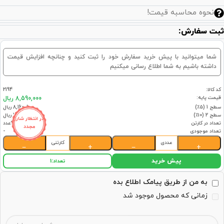
نحوه محاسبه قیمت!
ثبت سفارش:
شما میتوانید با پیش خرید سفارش خود را ثبت کنید و چنانچه افزایش قیمت
داشته باشیم به شما اطلاع رسانی میکنیم
کد کالا:
2194
قیمت پایه:
8,590,000 ریال
سطح 1 (۵٪)
8,160,500 ریال
سطح 2 (۱۰٪)
7,731,000 ریال
در انتظار شارژ
تعداد در کارتن
6عدد
مجدد
تعداد موجودی
-
عددی
کارتنی
−
+
−
+
پیش خرید
تعداد:
1
به من از طریق پیامک اطلاع بده
زمانی که محصول موجود شد