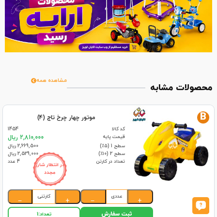
مشاهده همه
محصولات مشابه
B
موتور چهار چرخ تاج (4)
کد کالا
1454
قیمت پایه
2,810,000 ریال
سطح 1 (۵٪)
2,669,500 ریال
سطح 2 (۱۰٪)
2,529,000 ریال
تعداد در کارتن
4 عدد
در انتظار شارژ
مجدد
عددی
کارتنی
−
+
−
+
ثبت سفارش
تعداد:
1