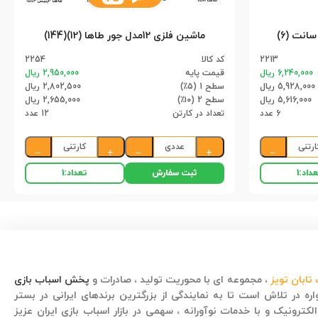
ماشین فلزی 12مدل جور طاها (12)(144)
2213
کد کالا
2254
6,240,000 ریال
قیمت پایه
2,950,000 ریال
5,928,000 ریال
سطح 1 (۵٪)
2,802,500 ریال
5,616,000 ریال
سطح 2 (۱۰٪)
2,655,000 ریال
6 عدد
تعداد در کارتن
12 عدد
ارتنی
عددی
کارتنی
−
+
−
+
−
ثبت سفارش
داد:
1
تعداد:
1
تابان تویز
، مجموعه ای با محوریت تولید ، صادرات و
پخش اسباب بازی
ره در تلاش است تا به نمایندگی از بزرگترین برندهای ایرانی در بستر
لکترونیک و با خدمات نوآورانه ، سهمی در بازار اسباب بازی ایران عزیز