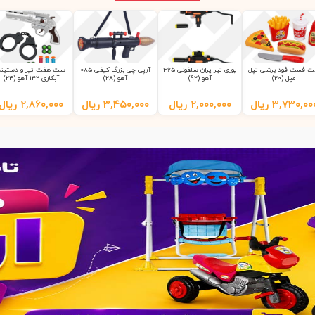
 فست فود برشی تپل
یوزی تیر پران سلفونی 465
آرپی چی بزرگ کیفی 085
ست هفت تیر و دستبند
مپل (20)
آهو (92)
آهو (28)
آبکاری 142 آهو (24)
۳,۷۳۰,۰۰
ریال
۲,۰۰۰,۰۰۰
ریال
۳,۴۵۰,۰۰۰
ریال
۲,۸۶۰,۰۰۰
ریال