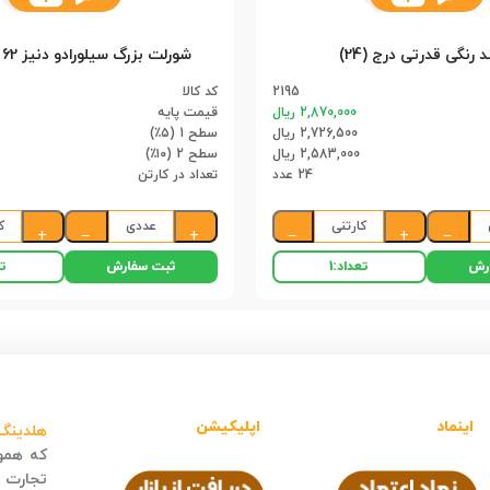
 رنگی قدرتی درج (24)
شورلت بزرگ سیلورادو دنیز 62 سانت (6)
2195
کد کالا
2,870,000 ریال
قیمت پایه
2,726,500 ریال
سطح 1 (۵٪)
2,583,000 ریال
سطح 2 (۱۰٪)
24 عدد
تعداد در کارتن
کارتنی
عددی
ک
+
−
+
−
+
−
رش
ثبت سفارش
تعداد:
1
تع
اینماد
اپلیکیشن
هلدینگ 
که هموا
تجارت ا