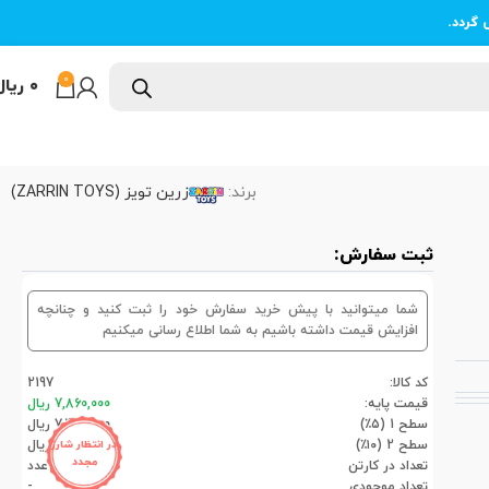
 گردد.
0
۰
ریال
برند:
زرین تویز (ZARRIN TOYS)
ثبت سفارش:
شما میتوانید با پیش خرید سفارش خود را ثبت کنید و چنانچه
افزایش قیمت داشته باشیم به شما اطلاع رسانی میکنیم
کد کالا:
2197
قیمت پایه:
7,860,000 ریال
سطح 1 (۵٪)
7,467,000 ریال
سطح 2 (۱۰٪)
7,074,000 ریال
در انتظار شارژ
مجدد
تعداد در کارتن
12عدد
تعداد موجودی
-