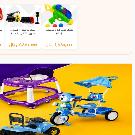
تفنگ توپ انداز سلفونی
ست کامیون راهسازی
ست
(36)
شهری 2تایی با چراغ
راهنمایی 9865 سلفونی
(65)
۱,۸۸۰,۰۰۰
ریال
۲,۸۴۰,۰۰۰
ریال
۰