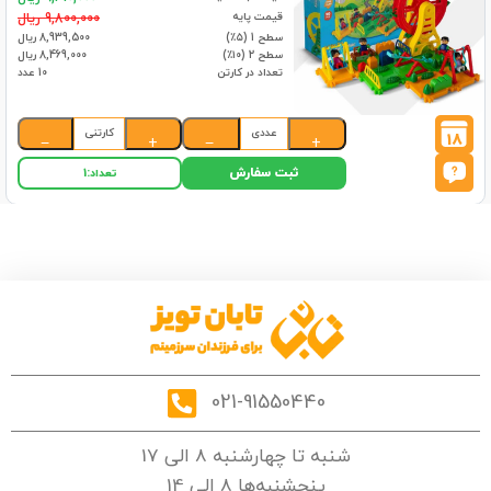
قیمت پایه
9,800,000 ریال
سطح 1 (۵٪)
8,939,500 ریال
سطح 2 (۱۰٪)
8,469,000 ریال
تعداد در کارتن
10 عدد
عددی
کارتنی
18
−
+
−
+
ثبت سفارش
تعداد:
1
021-91550440
شنبه تا چهارشنبه 8 الی 17
پنجشنبه‌ها 8 الی 14