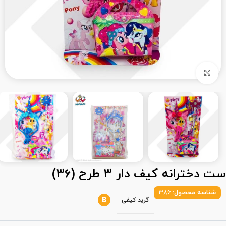
بزرگنمایی تصویر
ست دخترانه کیف دار 3 طرح (36)
شناسه محصول:
386
B
گرید کیفی