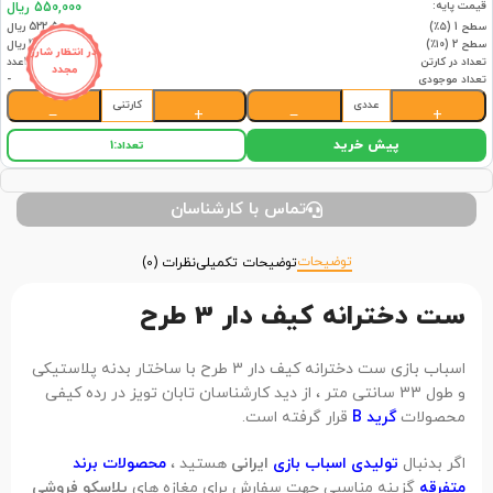
قیمت پایه:
550,000 ریال
سطح 1 (۵٪)
522,500 ریال
سطح 2 (۱۰٪)
495,000 ریال
در انتظار شارژ
تعداد در کارتن
36عدد
مجدد
تعداد موجودی
-
عددی
کارتنی
−
+
−
+
پیش خرید
تعداد:
1
تماس با کارشناسان
توضیحات
توضیحات تکمیلی
نظرات (0)
ست دخترانه کیف دار 3 طرح
اسباب بازی ست دخترانه کیف دار 3 طرح با ساختار بدنه پلاستیکی
و طول 33 سانتی متر ، از دید کارشناسان تابان تویز در رده کیفی
محصولات
گرید B
قرار گرفته است.
اگر بدنبال
تولیدی اسباب بازی
ایرانی
هستید ،
محصولات برند
متفرقه
گزینه مناسبی جهت سفارش برای مغازه های
پلاسکو فروشی