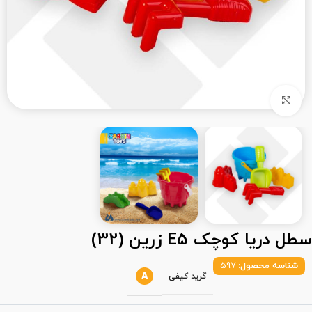
بزرگنمایی تصویر
سطل دریا کوچک E5 زرین (32)
شناسه محصول:
597
A
گرید کیفی