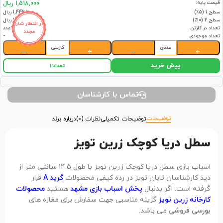
قیمت پایه:
1,518,000 ریال
سطح 1 (۵٪)
1,442,100 ریال
سطح 2 (۱۰٪)
1,366,200 ریال
در انتظار شارژ
تعداد در کارتن
32عدد
مجدد
تعداد موجودی
-
عددی
کارتنی
−
+
−
+
پیش خرید
تعداد:
1
تماس با کارشناسان
توضیحات
توضیحات تکمیلی
نظرات (0)
درباره برند
سطل دریا کوچک زرین تویز
اسباب بازی سطل دریا کوچک زرین تویز با طول 14.5 سانتی متر از
دید کارشناسان تابان تویز در رده کیفی محصولات
گرید A
قرار
گرفته است. اگر بدنبال
پخش اسباب بازی مشهد
هستید
محصولات
کارخانه زرین تویز
گزینه مناسبی جهت سفارش برای مغازه های
بورسی فروشی
می باشد.