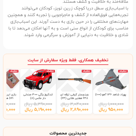
علاقه‌مند به خلاقیت و کشف هستند.
با اسباب‌بازی سطل دریا کوچک زرین تویز، کودکان می‌توانند
تجربه‌هایی فوق‌العاده از کشف و ماجراجویی را تجربه کنند و همچنین
مهارت‌های مختلفی را در حین بازی به دست آورند. این اسباب‌بازی
مناسب برای کودکان از انواع سنی است و به آنها امکان می‌دهد تا با
شادی و خلاقیت به دنیایی از آموزش و سرگرمی وارد شوند.
تخفیف همکاری، فقط ویژه سفارش از سایت
تخفیف
تخفیف
تخفیف
تخفیف
پهپاد شاهد 136 آهو (100)
وینچستر کیفی ترقه ای
لندکروز رنگی 300 صندلی
بازی این چی چ
248 هفتیر طلایی (24)
دار مکس (8)
121| هاردباکس (48)
۱,۰۰۰,۰۰۰
ریال
۳,۰۴۰,۰۰۰
ریال
۵,۳۹۰,۰۰۰
ریال
,۲۰۰,۰۰۰
۹۵۰,۰۰۰
ریال
۲,۸۹۰,۰۰۰
ریال
۵,۱۹۰,۰۰۰
ریال
,۹۹۰,۰۰۰
جدیدترین محصولات