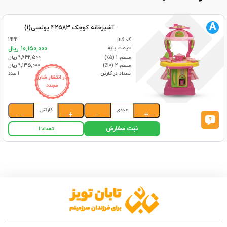
A
آشپزخانه کوچک 42583 پولسی(1)
کد کالا
1924
قیمت پایه
10,150,000 ریال
سطح 1 (۵٪)
9,642,500 ریال
سطح 2 (۱۰٪)
9,135,000 ریال
تعداد در کارتن
1 عدد
در انتظار شارژ
مجدد
عددی
کارتنی
−
+
−
+
ثبت سفارش
تعداد:
1