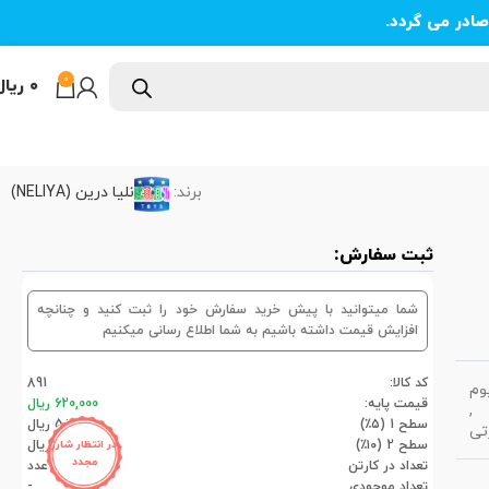
ادر می گردد.
0
۰
ریال
برند:
نلیا درین (NELIYA)
ثبت سفارش:
شما میتوانید با پیش خرید سفارش خود را ثبت کنید و چنانچه
افزایش قیمت داشته باشیم به شما اطلاع رسانی میکنیم
کد کالا:
891
وم
قیمت پایه:
620,000 ریال
,
سطح 1 (۵٪)
589,000 ریال
تی
سطح 2 (۱۰٪)
558,000 ریال
در انتظار شارژ
مجدد
تعداد در کارتن
45عدد
تعداد موجودی
-