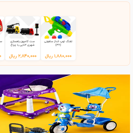
تفنگ توپ انداز سلفونی
ست کامیون راهسازی
ست
(36)
شهری 2تایی با چراغ
راهنمایی 9865 سلفونی
(65)
۱,۸۸۰,۰۰۰
ریال
۲,۸۴۰,۰۰۰
ریال
۰