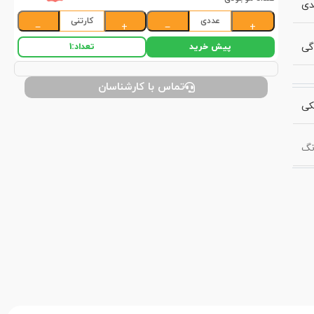
دی
عددی
کارتنی
−
+
−
+
گی
پیش خرید
تعداد:
1
تماس با کارشناسان
کی
نگ