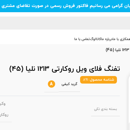
یان گرامی می رسانیم فاکتور فروش رسمی در صورت تقاضای مشتری ص
مکاری با ما
درباره ما
کاتالوگ
تماس با ما
تفنگ فلای ویل روکارتی 1213 نلیا (45)
شناسه محصول:
891
A
گرید کیفی
وکی
بسته‌ بندی تکی
روکار