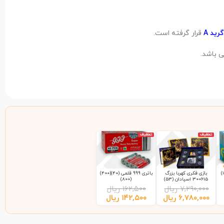
گرید A
قرار گرفته است.
 باشد.
تخفیف
تخفیف
بازی فکری کهربا بزرگ
باتری 999 قلمی (40)(400)
300615 اسپادان (53)
(800)
۷,۲۹۰,۰۰۰
ریال
۱۶۲,۵۰۰
ریال
۶,۷۸۰,۰۰۰
ریال
۱۴۲,۵۰۰
ریال