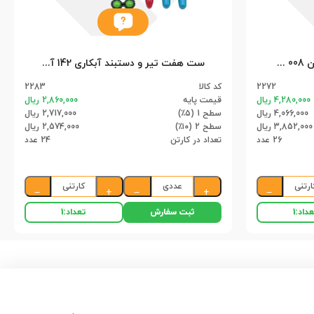
ست کلاش دوربین دار جرقه زن 008 آهو (26)
ست هفت تیر و دستبند آبکاری 142 آهو (24)
2272
کد کالا
2283
4,280,000 ریال
قیمت پایه
2,860,000 ریال
4,066,000 ریال
سطح 1 (۵٪)
2,717,000 ریال
3,852,000 ریال
سطح 2 (۱۰٪)
2,574,000 ریال
26 عدد
تعداد در کارتن
24 عدد
ارتنی
عددی
کارتنی
−
+
−
+
−
ثبت سفارش
داد:
1
تعداد:
1