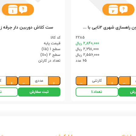
1
2
ست کامیون راهسازی شهری 2تایی با چراغ راهنمایی 9865 سلفونی (65)
2285
کد کالا
2,840,000 ریال
قیمت پایه
2,698,000 ریال
سطح 1 (۵٪)
2,556,000 ریال
سطح 2 (۱۰٪)
65 عدد
تعداد در کارتن
کارتنی
عددی
ک
+
−
+
−
+
−
رش
ثبت سفارش
تعداد:
1
تع