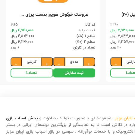
20)
عروسک خرگوش هویج بدست پرزی سایز 2 (6)
2290
کد کالا
1965
3,730,000 ریال
قیمت پایه
4,740,000 ریال
3,543,500 ریال
سطح 1 (۵٪)
4,503,000 ریال
3,357,000 ریال
سطح 2 (۱۰٪)
4,266,000 ریال
20 عدد
تعداد در کارتن
6 عدد
ارتنی
عددی
کارتنی
−
+
−
+
−
ثبت سفارش
داد:
1
تعداد:
1
تابان تویز
، مجموعه ای با محوریت تولید ، صادرات و
پخش اسباب بازی
ره در تلاش است تا به نمایندگی از بزرگترین برندهای ایرانی در بستر
لکترونیک و با خدمات نوآورانه ، سهمی در بازار اسباب بازی ایران عزیز