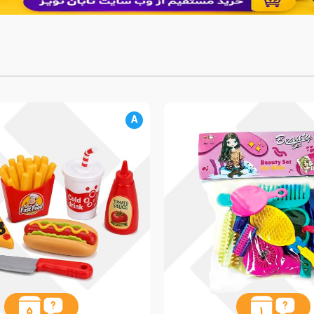
A
5
1