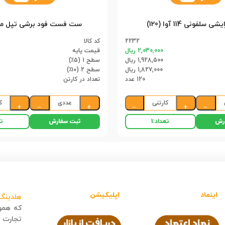
سلفونی 114 آوا (120)
ست فست فود برشی تپل مپل (
2232
کد کالا
2,030,000 ریال
قیمت پایه
1,928,500 ریال
سطح 1 (۵٪)
1,827,000 ریال
سطح 2 (۱۰٪)
120 عدد
تعداد در کارتن
کارتنی
عددی
ک
+
−
+
−
+
−
رش
ثبت سفارش
تعداد:
1
تع
اینماد
اپلیکیشن
هلدینگ 
که هموا
تجارت ا