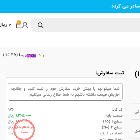
ادر می گردد.
0
۰
ریال
برند:
رویا (ROYA)
ثبت سفارش:
شما میتوانید با پیش خرید سفارش خود را ثبت کنید و چنانچه
افزایش قیمت داشته باشیم به شما اطلاع رسانی میکنیم
کد کالا:
976
نی
قیمت پایه:
1,265,000 ریال
سطح 1 (۵٪)
1,201,750 ریال
سطح 2 (۱۰٪)
1,138,500 ریال
در انتظار شارژ
دی
مجدد
تعداد در کارتن
12عدد
تعداد موجودی
-