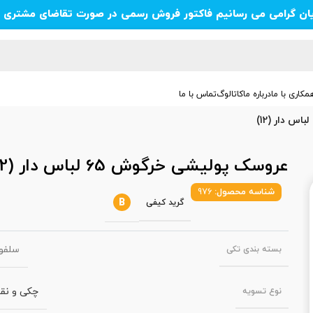
یان گرامی می رسانیم فاکتور فروش رسمی در صورت تقاضای مشتری ص
مکاری با ما
درباره ما
کاتالوگ
تماس با ما
عروسک پولیشی خرگوش 65 لباس دار (12)
شناسه محصول:
976
B
گرید کیفی
سلفو
بسته‌ بندی تکی
چکی و نق
نوع تسویه