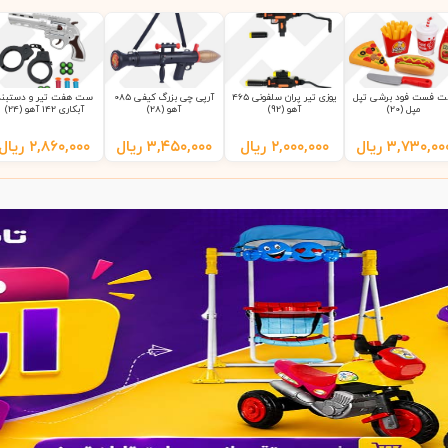
 فست فود برشی تپل
یوزی تیر پران سلفونی 465
آرپی چی بزرگ کیفی 085
ست هفت تیر و دستبند
مپل (20)
آهو (92)
آهو (28)
آبکاری 142 آهو (24)
۳,۷۳۰,۰۰
ریال
۲,۰۰۰,۰۰۰
ریال
۳,۴۵۰,۰۰۰
ریال
۲,۸۶۰,۰۰۰
ریال