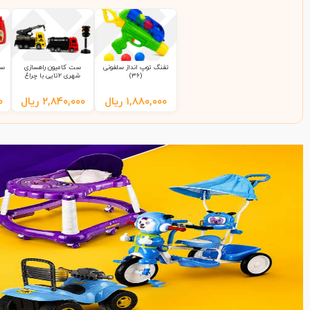
تفنگ توپ انداز سلفونی
ست کامیون راهسازی
ست
(36)
شهری 2تایی با چراغ
راهنمایی 9865 سلفونی
(65)
۱,۸۸۰,۰۰۰
ریال
۲,۸۴۰,۰۰۰
ریال
۰