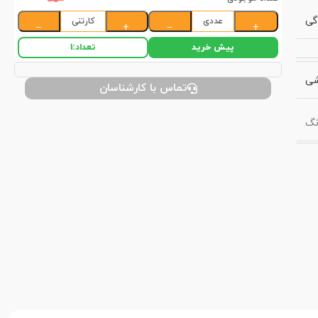
گی
عددی
کارتنی
−
+
−
+
پیش خرید
تعداد:
1
شی
تماس با کارشناسان
نگ